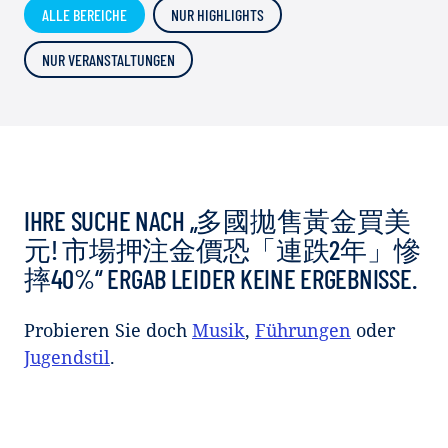
ALLE BEREICHE
NUR HIGHLIGHTS
NUR VERANSTALTUNGEN
IHRE SUCHE NACH „多國拋售黃金買美
元! 市場押注金價恐「連跌2年」慘
摔40%“ ERGAB LEIDER KEINE ERGEBNISSE.
Probieren Sie doch
Musik
,
Führungen
oder
Jugendstil
.