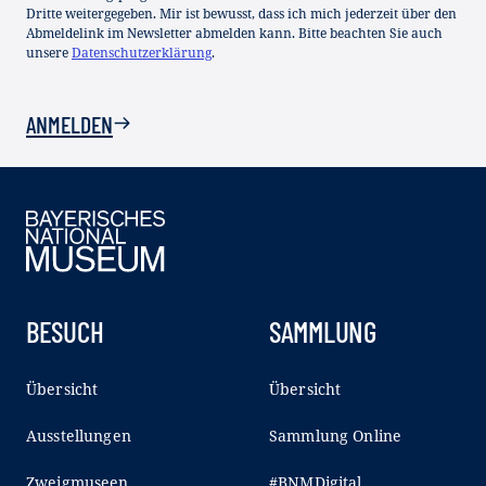
Dritte weitergegeben. Mir ist bewusst, dass ich mich jederzeit über den
Abmeldelink im Newsletter abmelden kann. Bitte beachten Sie auch
unsere
Datenschutzerklärung
.
ANMELDEN
BESUCH
SAMMLUNG
Übersicht
Übersicht
Ausstellungen
Sammlung Online
Zweigmuseen
#BNMDigital