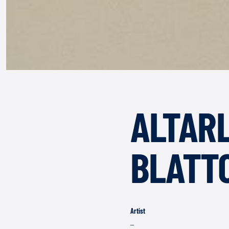
ALTARL
BLATT
Artist
–