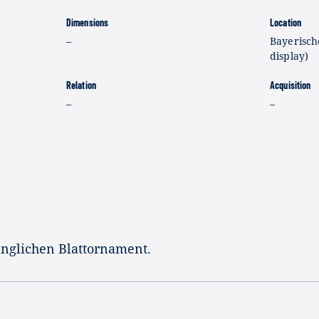
Dimensions
Location
–
Bayerisch
display)
Relation
Acquisition
–
–
länglichen Blattornament.