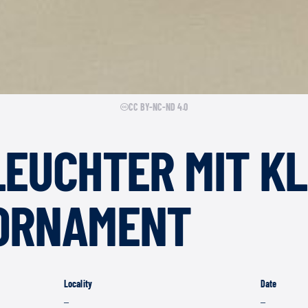
CC BY-NC-ND 4.0
EUCHTER MIT K
ORNAMENT
Locality
Date
–
–