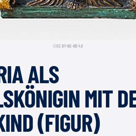
CC BY-NC-ND 4.0
RIA ALS
SKÖNIGIN MIT D
IND (FIGUR)