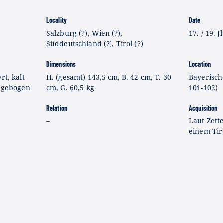
Locality
Date
Salzburg (?), Wien (?),
17. / 19. J
Süddeutschland (?), Tirol (?)
Dimensions
Location
rt, kalt
H. (gesamt) 143,5 cm, B. 42 cm, T. 30
Bayerisch
, gebogen
cm, G. 60,5 kg
101-102)
Relation
Acquisition
–
Laut Zett
einem Tir