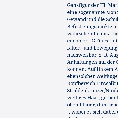
Ganzfigur der Hl. Mar
eine sogenannte Monds
Gewand und die Schuh
Befestigungspunkte au
wahrscheinlich machen
engobiert: Grünes Unt
falten- und bewegungsr
nachweisbar, z. B. Aug
Anhaftungen auf der 
können. Auf linkem A
ebensolcher Weltkugel
Kopfbereich Einwölbun
Strahlenkranzes/Nimbu
welliges Haar, gelber 
oben blauer, dreifach
-, wobei es sich dabe