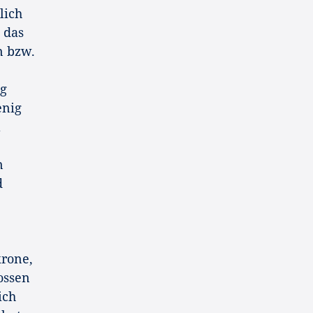
lich
 das
n bzw.
ig
enig
l
n
d
krone,
ossen
ich