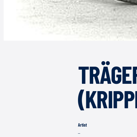
TRÄGE
(KRIPP
Artist
–