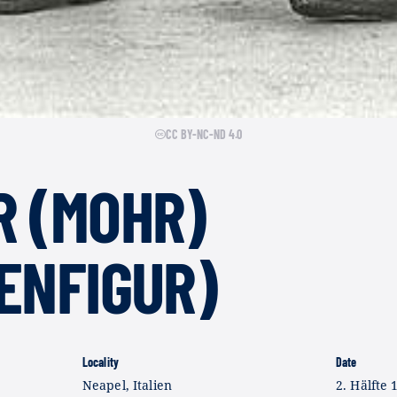
CC BY-NC-ND 4.0
R (MOHR)
ENFIGUR)
Locality
Date
Neapel, Italien
2. Hälfte 1