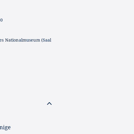
50
es Nationalmuseum (Saal
önige