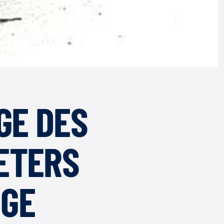
GE DES
ETERS
IGE