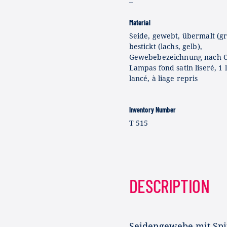
–
Material
Seide, gewebt, übermalt (gr
bestickt (lachs, gelb),
Gewebebezeichnung nach C
Lampas fond satin liseré, 1 
lancé, à liage repris
Inventory Number
T 515
DESCRIPTION
Seidengewebe mit Spit