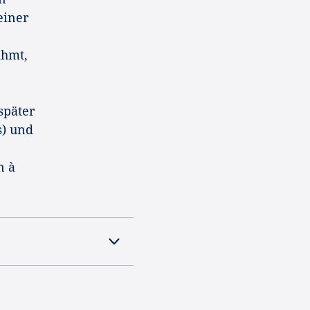
einer
ahmt,
später
s) und
n à