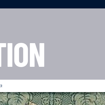
TION
ER