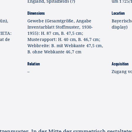
England, Spitalfields (?)
um 1725/
Dimensions
Location
ün),
Gewebe (Gesamtgröße, Angabe
Bayerisch
Inventarblatt Stoffmuster, 1930-
display)
IETA:
1955): H. 87 cm, B. 47,5 cm;
lat de
Musterapport: H. 40 cm, B. 46,7 cm;
Webbreite: B. mit Webkante 47,5 cm,
B. ohne Webkante 46,7 cm
Relation
Acquisition
–
Zugang v
zenmuster. In der Mitte der symmetrisch gestaltete