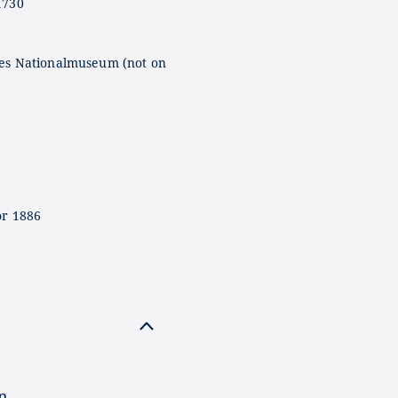
1730
es Nationalmuseum (not on
or 1886
n