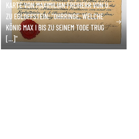
KARTE VON MAXIMILIAN FREIHERR VON U.
ZU EGLOFFSTEIN: "OHRRINGE, WELCHE
KÖNIG MAX I BIS ZU SEINEM TODE TRUG
[...]"