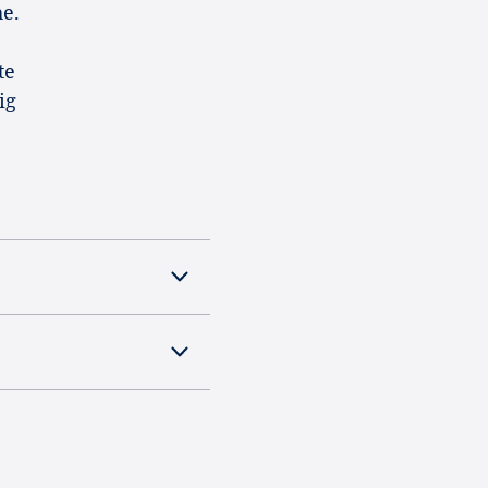
e.
te
ig