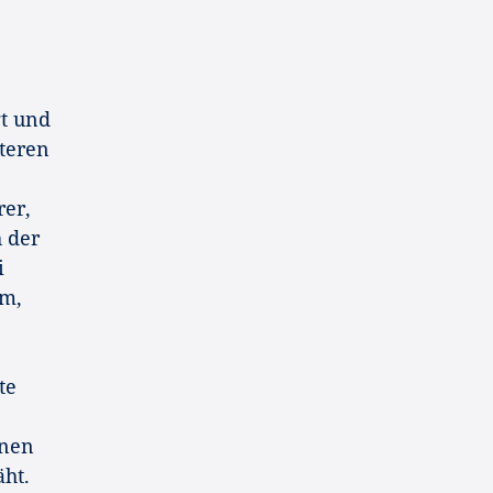
gt und
nteren
rer,
h der
i
em,
te
lnen
ht.