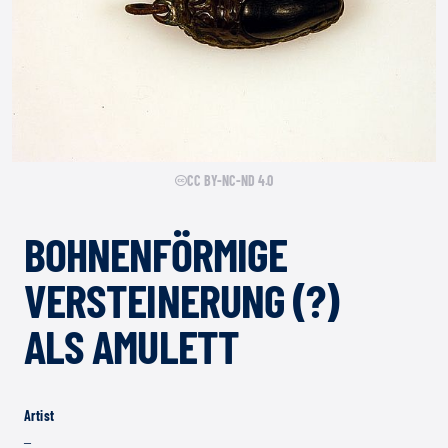
CC BY-NC-ND 4.0
BOHNENFÖRMIGE
VERSTEINERUNG (?)
ALS AMULETT
Artist
–