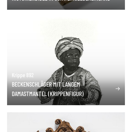
Krippe 892
BECKENSCHLÄGER MIT LANGEM
DAMASTMANTEL (KRIPPENFIGUR)