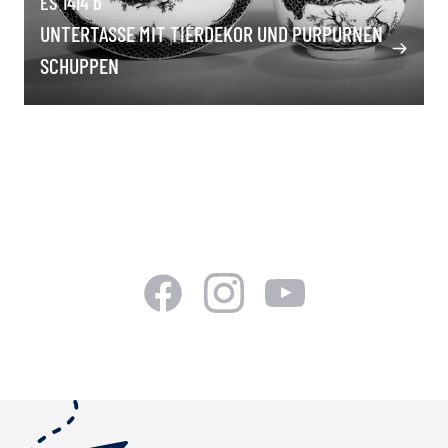
ES 1414 b
UNTERTASSE MIT TIERDEKOR UND PURPURNEN
SCHUPPEN