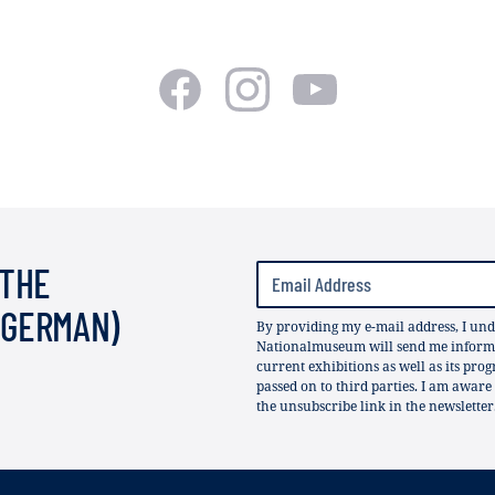
 THE
(GERMAN)
By providing my e-mail address, I und
Nationalmuseum will send me informat
current exhibitions as well as its pro
passed on to third parties. I am aware
the unsubscribe link in the newsletter