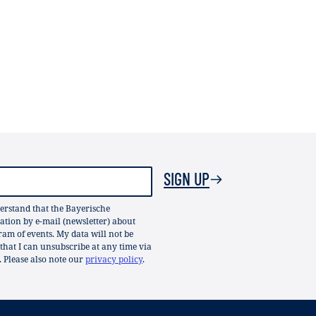
SIGN UP
erstand that the Bayerische
ion by e-mail (newsletter) about
gram of events. My data will not be
 that I can unsubscribe at any time via
. Please also note our
privacy policy
.