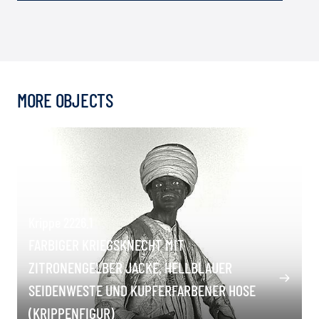
MORE OBJECTS
Krippe 2226.1
FARBIGER KRIEGSKNECHT MIT
ZITRONENGELBER JACKE, HELLBLAUER
SEIDENWESTE UND KUPFERFARBENER HOSE
(KRIPPENFIGUR)