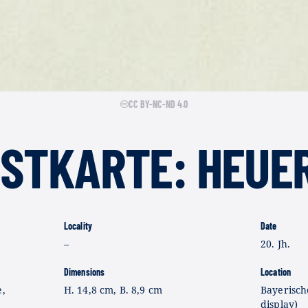
CC BY-NC-ND 4.0
OSTKARTE: HEUE
Locality
Date
–
20. Jh.
Dimensions
Location
e,
H. 14,8 cm, B. 8,9 cm
Bayerisch
display)