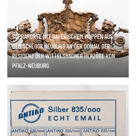
H 282
SUPRAPORTE MIT BAYERISCHEM WAPPEN AUS
DEM SCHLOSS NEUBURG AN DER DONAU, DER
RESIDENZ DER WITTELSBACHER HERZÖGE VON
PFALZ-NEUBURG