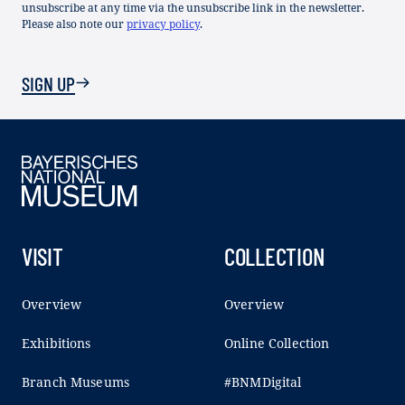
unsubscribe at any time via the unsubscribe link in the newsletter.
Please also note our
privacy policy
.
SIGN UP
VISIT
COLLECTION
Overview
Overview
Exhibitions
Online Collection
Branch Museums
#BNMDigital