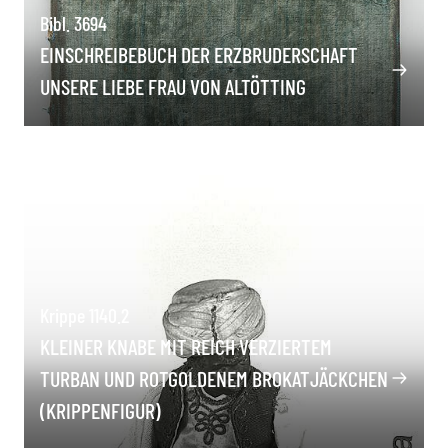
Bibl. 3694
EINSCHREIBEBUCH DER ERZBRUDERSCHAFT
UNSERE LIEBE FRAU VON ALTÖTTING
Krippe 1140.2
KLEINER KNABE MIT REICH VERZIERTEM
TURBAN UND ROTGOLDENEM BROKATJÄCKCHEN
(KRIPPENFIGUR)