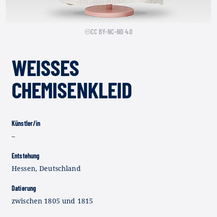
CC BY-NC-ND 4.0
WEISSES C
HEMISENKLEID
Künstler/in
–
Entstehung
Hessen, Deutschland
Datierung
zwischen 1805 und 1815