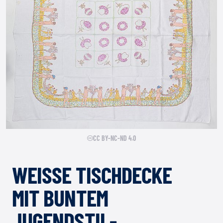
CC BY-NC-ND 4.0
WEISSE TISCHDECKE M
IT BUNTEM J
UGENDSTIL-D