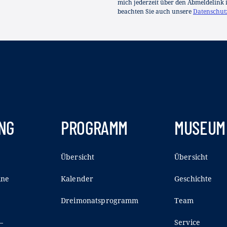
mich jederzeit über den Abmeldelink 
beachten Sie auch unsere
Datenschut
NG
PROGRAMM
MUSEUM
Übersicht
Übersicht
ine
Kalender
Geschichte
Dreimonatsprogramm
Team
–
Service