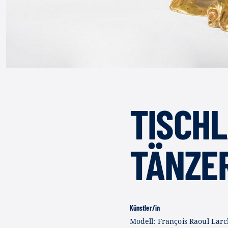
TISCHL
TÄNZER
Künstler/in
Modell: François Raoul Larc