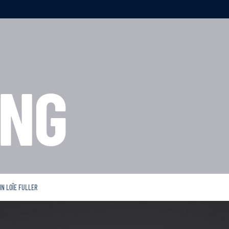
NG
IN LOÏE FULLER