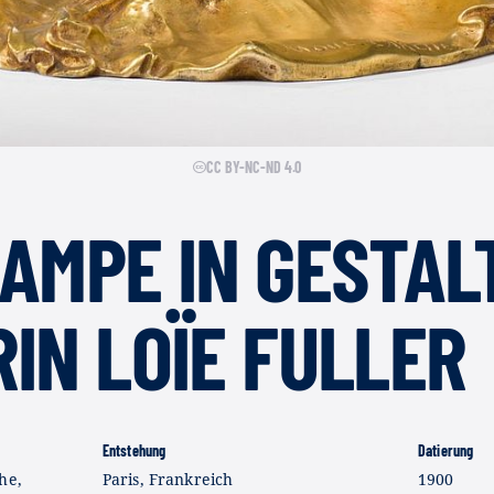
CC BY-NC-ND 4.0
AMPE IN GESTAL
IN LOÏE FULLER
Entstehung
Datierung
he,
Paris, Frankreich
1900