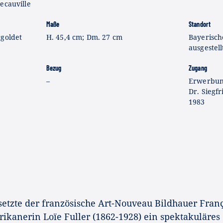
ecauville
Maße
Standort
rgoldet
H. 45,4 cm; Dm. 27 cm
Bayerisch
ausgestell
Bezug
Zugang
–
Erwerbun
Dr. Siegf
1983
setzte der französische Art-Nouveau Bildhauer Franç
ikanerin Loïe Fuller (1862-1928) ein spektakuläres