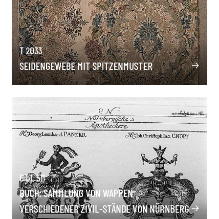
T 2033
SEIDENGEWEBE MIT SPITZENMUSTER
Bibl. 511
BUCH: SAMMLUNG VON WAPPEN
VERSCHIEDENER ZIVIL-STÄNDE VON NÜRNBERG