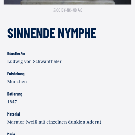
CC BY-NC-ND 4.0
SINNENDE NYMPHE
Künstler/in
Ludwig von Schwanthaler
Entstehung
München
Datierung
1847
Material
Marmor (weiß mit einzelnen dunklen Adern)
Maße