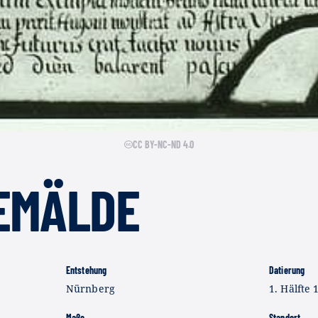
CC BY-NC-ND 4.0
EMÄLDE
Entstehung
Datierung
Nürnberg
1. Hälfte 1
Maße
Standort