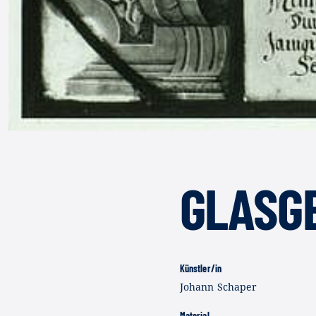
GLASG
Künstler/in
Johann Schaper
Material