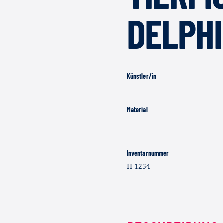
DELPH
Künstler/in
–
Material
–
Inventarnummer
H 1254