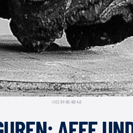
CC BY-NC-ND 4.0
GUREN: AFFE UN