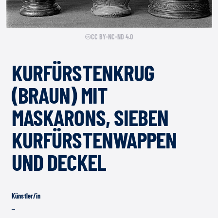
CC BY-NC-ND 4.0
KURFÜRSTENKRUG
(BRAUN) MIT
MASKARONS, SIEBEN
KURFÜRSTENWAPPEN
UND DECKEL
Künstler/in
–