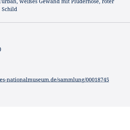
, Turban, weißes Gewand mit Pluderhose, roter
 Schild
)
hes-nationalmuseum.de/sammlung/00018745