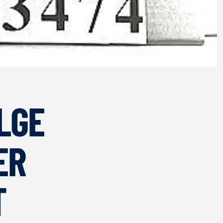
LGE
ER
T