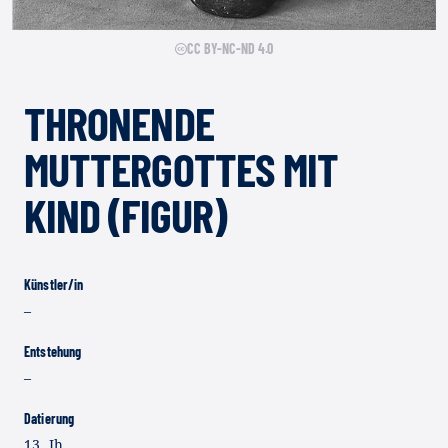
CC BY-NC-ND 4.0
THRONENDE
MUTTERGOTTES MIT
KIND (FIGUR)
Künstler/in
–
Entstehung
–
Datierung
13. Jh.