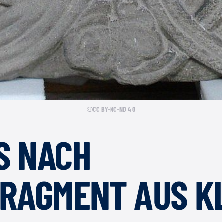
CC BY-NC-ND 4.0
 NACH S
AGMENT AUS KLO