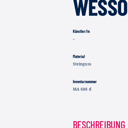
ESSOB
Künstler/in
–
Material
Steinguss
Inventarnummer
MA 688 d
BESCHREIBUNG