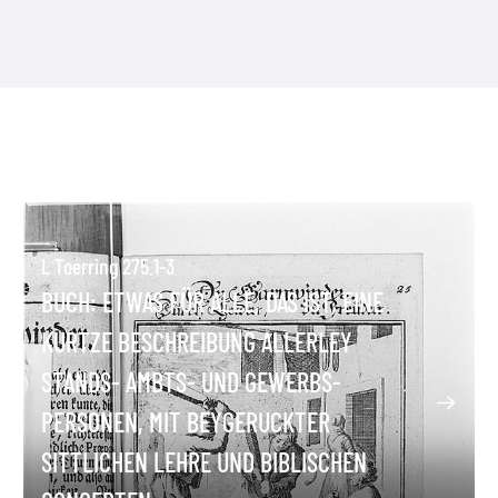
L Toerring 275.1-3
BUCH: ETWAS FÜR ALLE, DAS IST, EINE
KURTZE BESCHREIBUNG ALLERLEY
STANDS- AMBTS- UND GEWERBS-
PERSONEN, MIT BEYGERUCKTER
SITTLICHEN LEHRE UND BIBLISCHEN