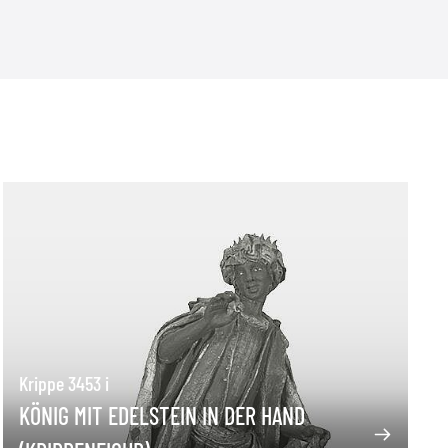
Krippe 3453 i
KÖNIG MIT EDELSTEIN IN DER HAND