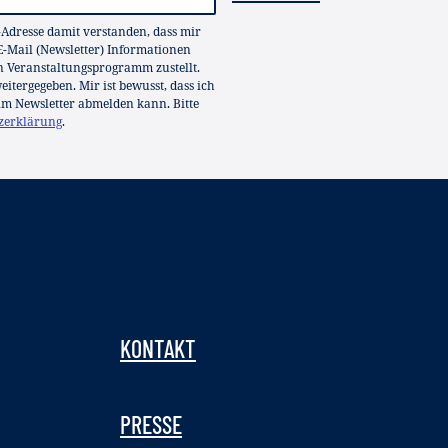
-Adresse damit verstanden, dass mir
-Mail (Newsletter) Informationen
in Veranstaltungsprogramm zustellt.
itergegeben. Mir ist bewusst, dass ich
im Newsletter abmelden kann. Bitte
zerklärung
.
KONTAKT
PRESSE