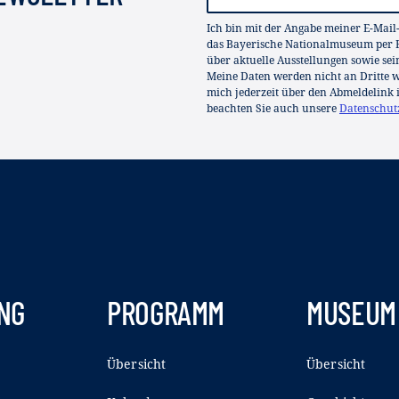
Ich bin mit der Angabe meiner E-Mail
das Bayerische Nationalmuseum per E
über aktuelle Ausstellungen sowie se
Meine Daten werden nicht an Dritte we
mich jederzeit über den Abmeldelink 
beachten Sie auch unsere
Datenschut
NG
PROGRAMM
MUSEUM
Übersicht
Übersicht