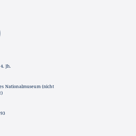
4. Jh.
es Nationalmuseum (nicht
t)
893