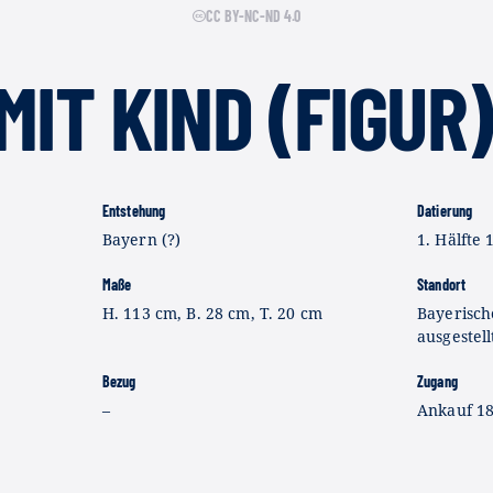
CC BY-NC-ND 4.0
MIT KIND (FIGUR)
Entstehung
Datierung
Bayern (?)
1. Hälfte 1
Maße
Standort
H. 113 cm, B. 28 cm, T. 20 cm
Bayerisch
ausgestell
Bezug
Zugang
–
Ankauf 1