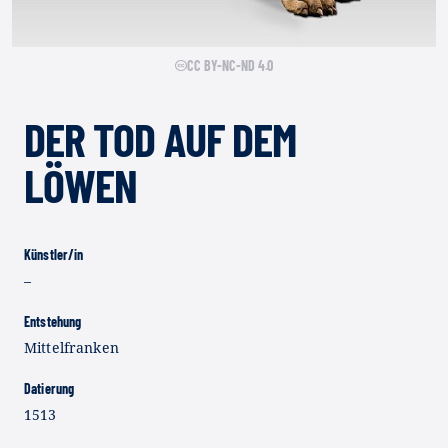
CC BY-NC-ND 4.0
DER TOD AUF DEM
LÖWEN
Künstler/in
–
Entstehung
Mittelfranken
Datierung
1513