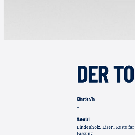
DER T
Künstler/in
–
Material
Lindenholz, Eisen, Reste fa
Fassung