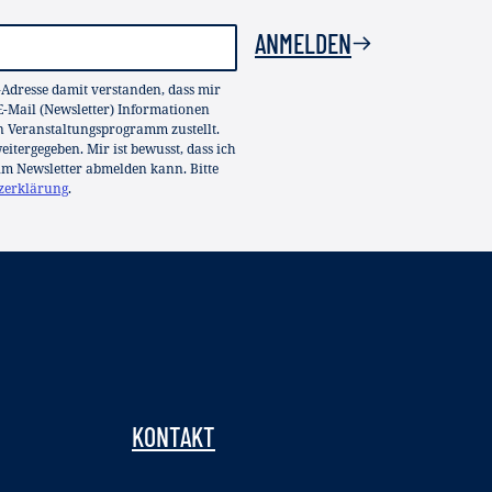
ANMELDEN
-Adresse damit verstanden, dass mir
-Mail (Newsletter) Informationen
in Veranstaltungsprogramm zustellt.
itergegeben. Mir ist bewusst, dass ich
im Newsletter abmelden kann. Bitte
zerklärung
.
KONTAKT