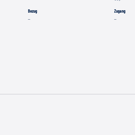
Bezug
Zugang
–
–