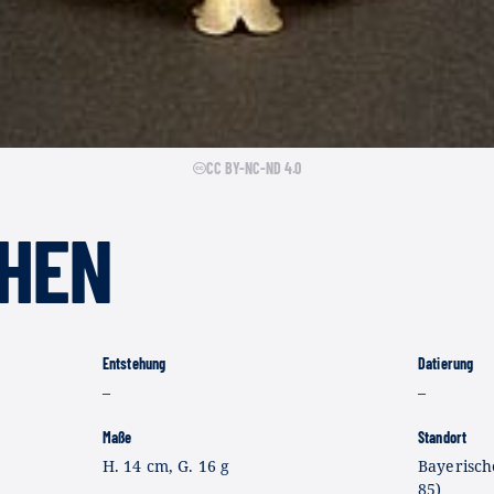
CC BY-NC-ND 4.0
HEN
Entstehung
Datierung
–
–
Maße
Standort
H. 14 cm, G. 16 g
Bayerisch
85)