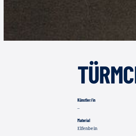
TÜRMC
Künstler/in
–
Material
Elfenbein