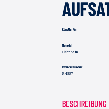
AUFSAT
Künstler/in
–
Material
Elfenbein
Inventarnummer
R 4857
BESCHREIBUNG