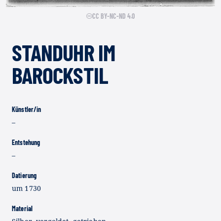
CC BY-NC-ND 4.0
STANDUHR IM
BAROCKSTIL
Künstler/in
–
Entstehung
–
Datierung
um 1730
Material