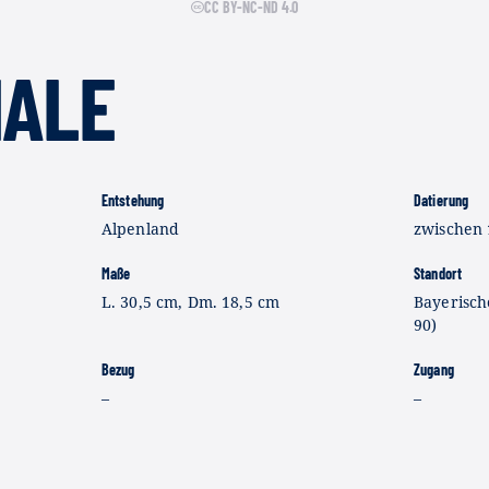
CC BY-NC-ND 4.0
IALE
Entstehung
Datierung
Alpenland
zwischen 1
Maße
Standort
L. 30,5 cm, Dm. 18,5 cm
Bayerisch
90)
Bezug
Zugang
–
–