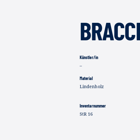
BRACC
Künstler/in
–
Material
Lindenholz
Inventarnummer
StR 16