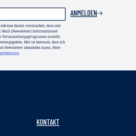
ANMELDEN
-Adresse damit verstanden, dass mir
-Mail (Newsletter) Informationen
in Veranstaltungsprogramm zustellt.
itergegeben. Mir ist bewusst, dass ich
im Newsletter abmelden kann. Bitte
zerklärung
.
KONTAKT