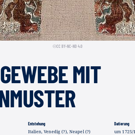
CC BY-NC-ND 4.0
NGEWEBE MIT
ENMUSTER
Entstehung
Datierung
Italien, Venedig (?), Neapel (?)
um 1725/