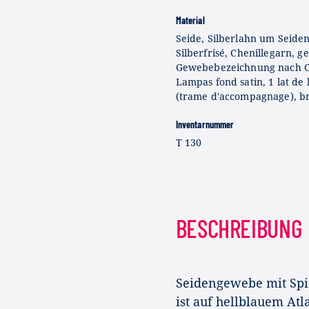
Material
Seide, Silberlahn um Seiden
Silberfrisé, Chenillegarn, g
Gewebebezeichnung nach C
Lampas fond satin, 1 lat de 
(trame d'accompagnage), b
Inventarnummer
T 130
BESCHREIBUNG
Seidengewebe mit Spit
ist auf hellblauem At