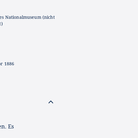
es Nationalmuseum (nicht
t)
or 1886
en. Es