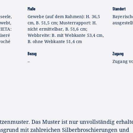
Maße
Standort
seele,
Gewebe (auf dem Rahmen): H. 36,5
Bayerisch
ewebt,
cm, B. 51,5 cm; Musterrapport: H.
ausgestell
IETA:
nicht ermittelbar, B. 51,6 cm;
liseré
Webbreite: B. mit Webkante 53,4 cm,
roché
B. ohne Webkante 51,4 cm
Bezug
Zugang
–
Zugang v
zenmuster. Das Muster ist nur unvollständig erhalt
lasgrund mit zahlreichen Silberbroschierungen und