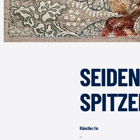
SEIDE
SPITZ
Künstler/in
–