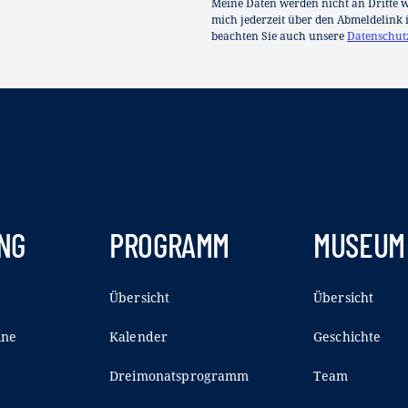
Meine Daten werden nicht an Dritte we
mich jederzeit über den Abmeldelink 
beachten Sie auch unsere
Datenschut
NG
PROGRAMM
MUSEUM
Übersicht
Übersicht
ine
Kalender
Geschichte
Dreimonatsprogramm
Team