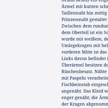
Ärmel mit kurzen schm
Taillennaht hin mittig
Prinzessnaht gestaltet 
Zwischen dem rundum g
dem Oberteil ist ein S
wurde mit weißem, de
Umlegekragen mit hell
vorderen Mitte ist da
Links davon befindet 
Überärmel besitzen d
Rüschenbesatz. Nähte 
mit Paspeln verarbeite
Fischbeinstab einges
angenäht. Das Kleid w
enger genäht; die Är
der Kragen abgenomm