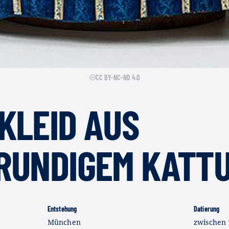
CC BY-NC-ND 4.0
KLEID AUS
RUNDIGEM KATT
Entstehung
Datierung
München
zwischen 