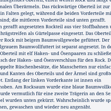
alen Überärmeln. Das rückwärtige Oberteil ist zur
 in Falten gelegt, während die beiden Vorderteile mi
sind; die mittleren Vorderteile sind unten gerafft.
erafft angesetzten Rockteil aus vier Stoffbahnen
chrägstreifen als Gürtelpasse eingesetzt. Das Obertei
r Rock mit beigem Baumwollgewebe gefüttert. Der
grauem Baumwollfuttert ist separat angesetzt. In d
s Oberteil mit elf Haken- und Ösenpaaren zu schließ
isch der Haken- und Ösenverschluss für den Rock. D
oppelte Rüschenbesätze, die Manschetten nur einfa
und Kanten des Oberteils und der Ärmel sind großte
t. Entlang der linken Vorderkante ist innen ein
choben. Am Rocksaum wurde eine blaue Baumwollk
urde vermutlich für eine zweite Trägerin an den Se
mel wurden unten gekürzt. Wahrscheinlich wurde sp
en, gewaschen und wieder neu angenäht.