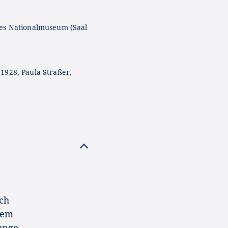
es Nationalmuseum (Saal
1928, Paula Straßer,
ch
ßem
enge