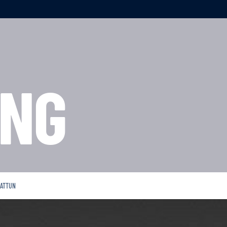
NG
KATTUN