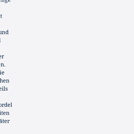
t
 und
l
er
en.
ie
chen
ils
ordel
iten
äter