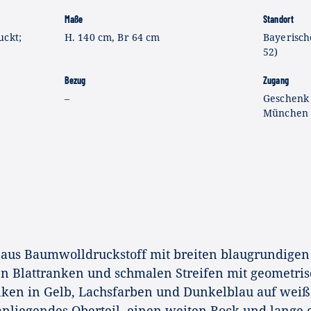
Maße
Standort
uckt;
H. 140 cm, Br 64 cm
Bayerisch
52)
Bezug
Zugang
–
Geschenk 
München
 aus Baumwolldruckstoff mit breiten blaugrundigen
en Blattranken und schmalen Streifen mit geometris
anken in Gelb, Lachsfarben und Dunkelblau auf wei
anliegendes Oberteil, einen weiten Rock und lange 