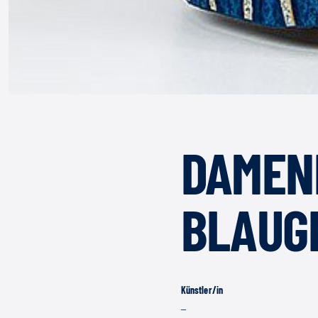
DAMEN
BLAUG
Künstler/in
–