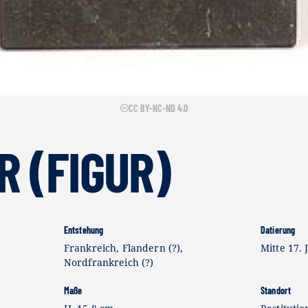
CC BY-NC-ND 4.0
 (FIGUR)
Entstehung
Datierung
Frankreich, Flandern (?),
Mitte 17. 
Nordfrankreich (?)
Maße
Standort