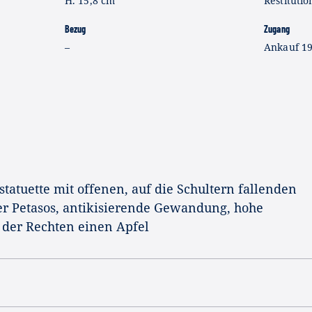
H. 15,8 cm
Restitutio
Bezug
Zugang
–
Ankauf 1
tatuette mit offenen, auf die Schultern fallenden
er Petasos, antikisierende Gewandung, hohe
t der Rechten einen Apfel