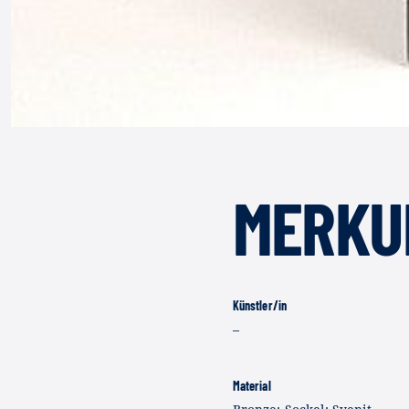
MERKUR
Künstler/in
–
Material