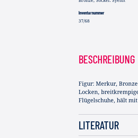
Bronze; Sockel: Syenit
Inventarnummer
37/68
BESCHREIBUNG
Figur: Merkur, Bronzes
Locken, breitkrempig
Flügelschuhe, hält mi
LITERATUR