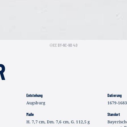
CC BY-NC-ND 4.0
R
Entstehung
Datierung
Augsburg
1679-168
Maße
Standort
,
H. 7,7 cm, Dm. 7,6 cm, G. 112,5 g
Bayerisch