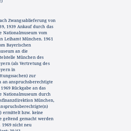
t)
ach Zwangsablieferung von
939, 1939 Ankauf durch das
he Nationalmuseum vom
en Leihamt München. 1961
om Bayerischen
museum an die
telstelle München des
yern (als Vertretung des
yern in
ttungssachen) zur
on an anspruchsberechtigte
 1969 Rückgabe an das
he Nationalmuseum durch
ksfinanzdirektion München,
anspruchsberechtigte(n)
) ermittelt bzw. keine
e geltend gemacht werden
. 1969 nicht neu
iert: 39/43.