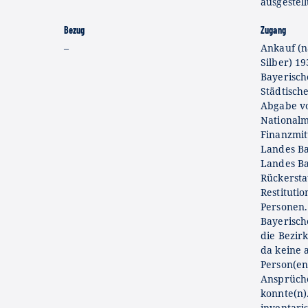
ausgestell
Bezug
Zugang
–
Ankauf (n
Silber) 1
Bayerisc
Städtisch
Abgabe v
National
Finanzmit
Landes Ba
Landes Ba
Rückersta
Restituti
Personen.
Bayerisc
die Bezir
da keine 
Person(en
Ansprüch
konnte(n)
inventaris