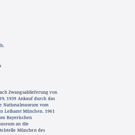
Jh.
n
ach Zwangsablieferung von
939, 1939 Ankauf durch das
he Nationalmuseum vom
en Leihamt München. 1961
om Bayerischen
museum an die
telstelle München des