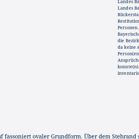
Landes Ba
Landes Ba
Rückersta
Restituti
Personen.
Bayerisc
die Bezir
da keine 
Person(en
Ansprüch
konnte(n)
inventaris
uf fassoniert ovaler Grundform. Über dem Stehrand s