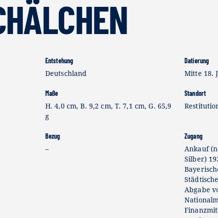
CHÄLCHEN
Entstehung
Datierung
Deutschland
Mitte 18. 
Maße
Standort
H. 4,0 cm, B. 9,2 cm, T. 7,1 cm, G. 65,9
Restitutio
g
Bezug
Zugang
–
Ankauf (n
Silber) 1
Bayerisc
Städtisch
Abgabe v
National
Finanzmit