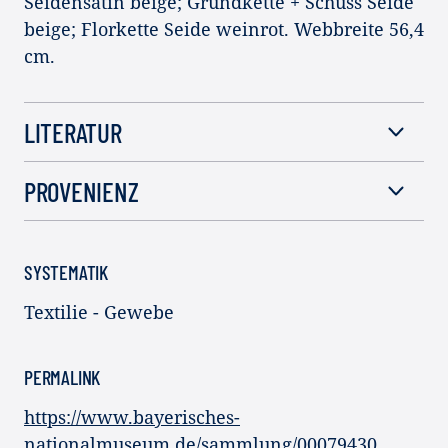
Seidensatin beige; Grundkette + Schuss Seide
beige; Florkette Seide weinrot. Webbreite 56,4
cm.
LITERATUR
PROVENIENZ
SYSTEMATIK
Textilie - Gewebe
PERMALINK
https://www.bayerisches-
nationalmuseum.de/sammlung/00079430