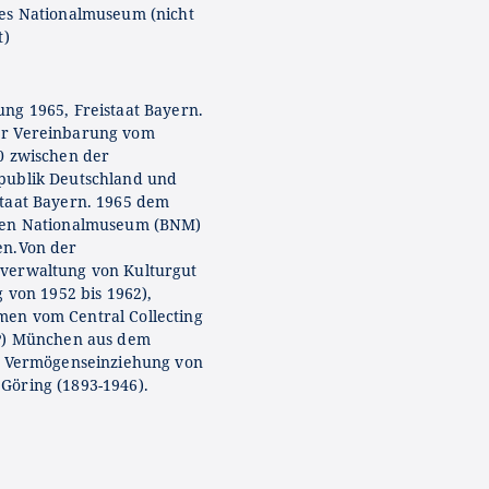
es Nationalmuseum (nicht
t)
ng 1965, Freistaat Bayern.
r Vereinbarung vom
0 zwischen der
publik Deutschland und
taat Bayern. 1965 dem
hen Nationalmuseum (BNM)
en.Von der
verwaltung von Kulturgut
g von 1952 bis 1962),
en vom Central Collecting
P) München aus dem
r Vermögenseinziehung von
öring (1893-1946).