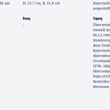
old um
H. 23,7 cm, B. 21,8 cm
Bayerisch
ausgestell
Bezug
Zugang
–
Überweisu
Gemäß de
06.12.196
Bundesre
dem Freis
Bayerisc
überwies
Treuhand
(TVK, täti
übernomm
Point (CC
Besitz/de
Hermann G