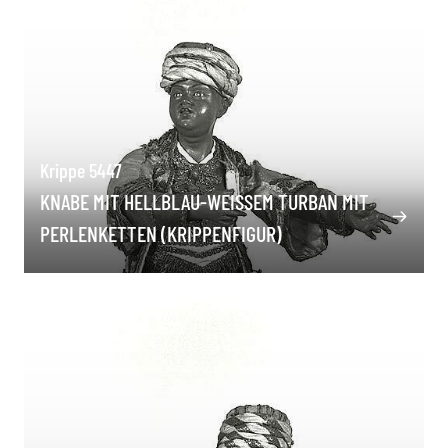
Krippe 5447
KNABE MIT HELLBLAU-WEISSEM TURBAN MIT P
ERLENKETTEN (KRIPPENFIGUR)