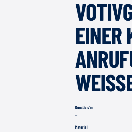
VOTIV
EINER
ANRUFU
WEISSE
Künstler/in
–
Material