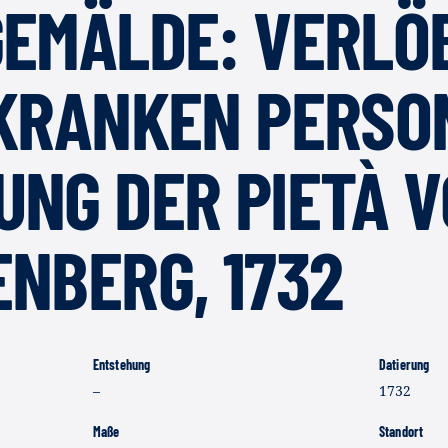
GEMÄLDE: VERLÖ
 KRANKEN PERSO
NG DER PIETÀ 
NBERG, 1732
Entstehung
Datierung
–
1732
Maße
Standort