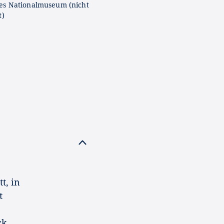
es Nationalmuseum (nicht
t)
t, in
t
ck,