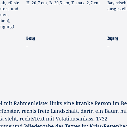
 abgefaste
H. 20,7 cm, B. 29,5 cm, T. max. 2,7 cm
Bayerisch
ntere und
ausgestell
hmen,
rben),
ängung)
Bezug
Zugang
–
–
l mit Rahmenleiste: links eine kranke Person im Bet
fenster, rechts freie Landschaft, darin ein Baum mi
tà steht; rechtsText mit Votationsanlass, 1732
bung und Wiedergabe des Textes in: Kriss-Rettenbe