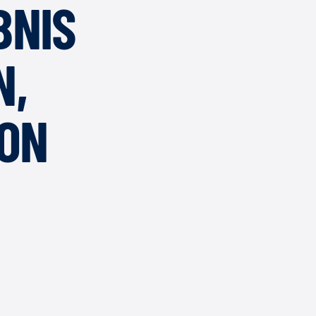
BNIS
N,
VON