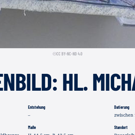
CC BY-NC-ND 4.0
ENBILD: HL. MIC
Entstehung
Datierung
–
zwischen 
Maße
Standort