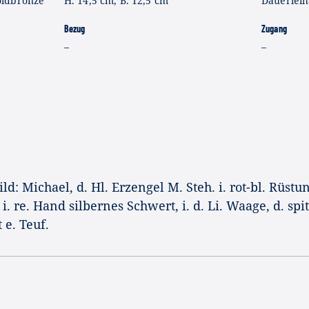
oldbronze
H. 14,5 cm, B. 12,5 cm
Dauerlei
Bezug
Zugang
–
–
d: Michael, d. Hl. Erzengel M. Steh. i. rot-bl. Rüstun
 i. re. Hand silbernes Schwert, i. d. Li. Waage, d. spi
 e. Teuf.