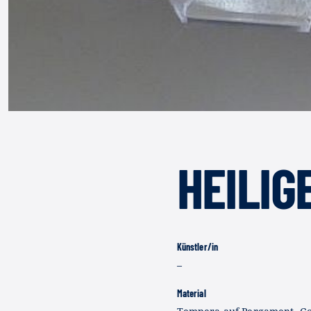
HEILIG
Künstler/in
–
Material