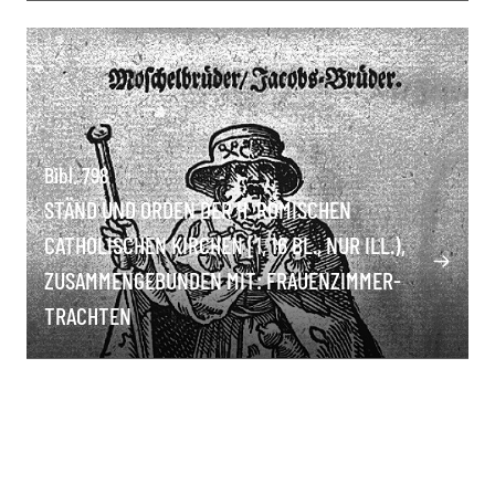
Bibl. 798
STÄND UND ORDEN DER H. RÖMISCHEN
CATHOLISCHEN KIRCHEN [1, 16 BL., NUR ILL.),
ZUSAMMENGEBUNDEN MIT: FRAUENZIMMER-
TRACHTEN