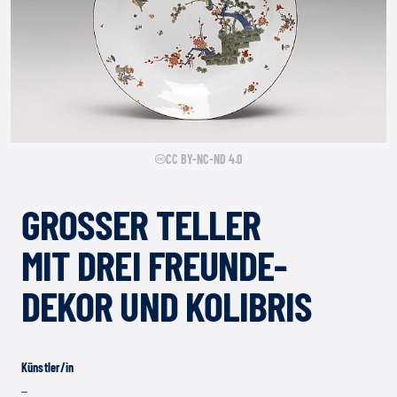
CC BY-NC-ND 4.0
GROSSER TELLER M
IT DREI FREUNDE-D
EKOR UND KOLIBRIS
Künstler/in
–